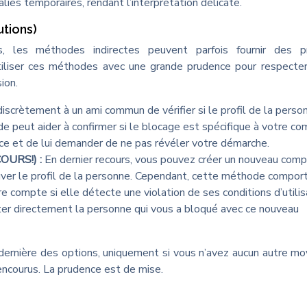
es temporaires, rendant l’interprétation délicate.
tions)
s, les méthodes indirectes peuvent parfois fournir des p
utiliser ces méthodes avec une grande prudence pour respecter
ion.
scrètement à un ami commun de vérifier si le profil de la perso
de peut aider à confirmer si le blocage est spécifique à votre com
nce et de lui demander de ne pas révéler votre démarche.
COURS!) :
En dernier recours, vous pouvez créer un nouveau com
ouver le profil de la personne. Cependant, cette méthode compor
 compte si elle détecte une violation de ses conditions d’utilis
cter directement la personne qui vous a bloqué avec ce nouveau
 dernière des options, uniquement si vous n’avez aucun autre m
s encourus. La prudence est de mise.