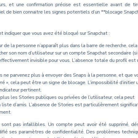
rs, et une confirmation précise est essentielle avant de ti
ntiel de bien connaitre les signes potentiels d’un **blocage Snapc
ent indiquer que vous avez été bloqué sur Snapchat :
ur de la personne n’apparaît plus dans la barre de recherche, cel
cher son nom d’utilisateur sur un compte Snapchat secondaire (si
 effectivement invisible pour vous. L’absence totale du profil est 
us ne parvenez plus à envoyer des Snaps à la personne, et que v
ré », cela peut être un signe de blocage. L’impossibilité d’initier 
ndicateur pertinent.
plus les Stories publiques ou privées de l’utilisateur, cela peut
a liste d’amis. L’absence de Stories est particulièrement significat
ement.
 sont pas infaillibles. Un compte peut avoir été supprimé, dé
odifié ses paramètres de confidentialité. Des problèmes techni