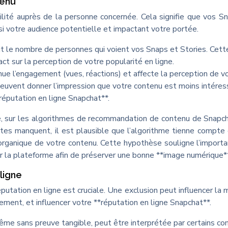
tenu
ilité auprès de la personne concernée. Cela signifie que vos S
insi votre audience potentielle et impactant votre portée.
it le nombre de personnes qui voient vos Snaps et Stories. Cett
act sur la perception de votre popularité en ligne.
ue l’engagement (vues, réactions) et affecte la perception de v
 peuvent donner l’impression que votre contenu est moins intéres
*réputation en ligne Snapchat**.
nce, sur les algorithmes de recommandation de contenu de Snapc
tes manquent, il est plausible que l’algorithme tienne compte
organique de votre contenu. Cette hypothèse souligne l’import
r la plateforme afin de préserver une bonne **image numérique**
ligne
putation en ligne est cruciale. Une exclusion peut influencer la 
ment, et influencer votre **réputation en ligne Snapchat**.
ême sans preuve tangible, peut être interprétée par certains c