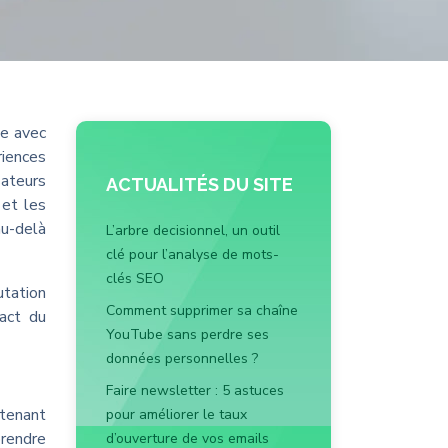
se avec
riences
sateurs
ACTUALITÉS DU SITE
 et les
au-delà
L’arbre decisionnel, un outil
clé pour l’analyse de mots-
clés SEO
utation
Comment supprimer sa chaîne
act du
YouTube sans perdre ses
données personnelles ?
Faire newsletter : 5 astuces
tenant
pour améliorer le taux
prendre
d’ouverture de vos emails