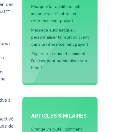
rer des
Pourquoi la rapidité du site
hat**.
impacte vos résultats en
référencement payant
Message automatique :
personnaliser la relation client
a peut
dans le référencement payant
Zapier c’est quoi et comment
un
l’utiliser pour automatiser son
blog ?
os
une
ive si
ARTICLES SIMILAIRES
sactivé
ques de
Orange visibilité : comment