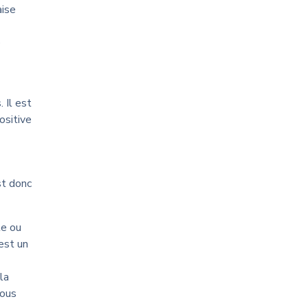
aise
e
 Il est
ositive
st donc
te ou
est un
la
vous