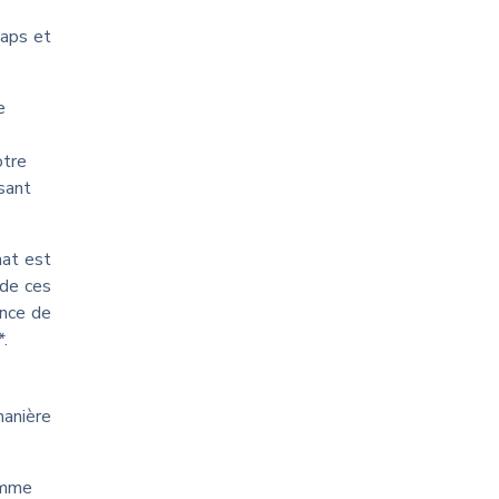
naps et
e
otre
sant
hat est
 de ces
ance de
.
manière
omme