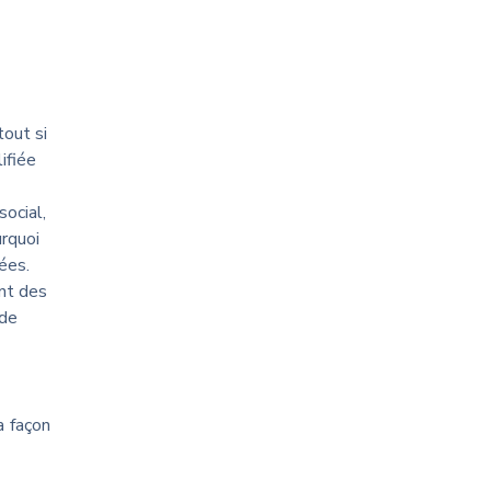
tout si
ifiée
ocial,
rquoi
ées.
ant des
 de
a façon