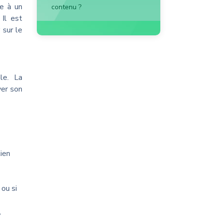
re à un
contenu ?
 Il est
 sur le
le. La
ver son
ien
 ou si
,