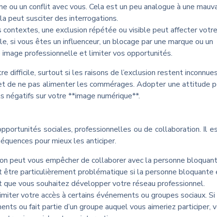
ème ou un conflit avec vous. Cela est un peu analogue à une mauv
a peut susciter des interrogations.
 contextes, une exclusion répétée ou visible peut affecter votr
le, si vous êtes un influenceur, un blocage par une marque ou un
e image professionnelle et limiter vos opportunités.
 difficile, surtout si les raisons de l’exclusion restent inconnues.
 et de ne pas alimenter les commérages. Adopter une attitude p
ts négatifs sur votre **image numérique**.
pportunités sociales, professionnelles ou de collaboration. Il e
équences pour mieux les anticiper.
on peut vous empêcher de collaborer avec la personne bloquan
t être particulièrement problématique si la personne bloquante 
et que vous souhaitez développer votre réseau professionnel.
imiter votre accès à certains événements ou groupes sociaux. Si 
ts ou fait partie d’un groupe auquel vous aimeriez participer, 