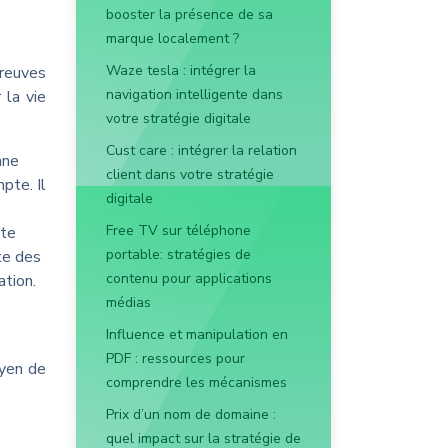
booster la présence de sa
marque localement ?
Waze tesla : intégrer la
reuves
navigation intelligente dans
 la vie
votre stratégie digitale
Cust care : intégrer la relation
nne
client dans votre stratégie
pte. Il
digitale
Free TV sur téléphone
pte
portable: stratégies de
te des
contenu pour applications
ation.
médias
Influence et manipulation en
PDF : ressources pour
oyen de
comprendre les mécanismes
Prix d’un nom de domaine :
quel impact sur la stratégie de