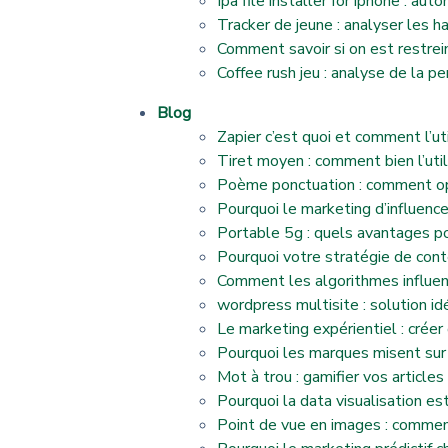
Ipa file installer for iphone : au
Tracker de jeune : analyser les h
Comment savoir si on est restrein
Coffee rush jeu : analyse de la 
Blog
Zapier c’est quoi et comment l’ut
Tiret moyen : comment bien l’utili
Poème ponctuation : comment optim
Pourquoi le marketing d’influenc
Portable 5g : quels avantages p
Pourquoi votre stratégie de con
Comment les algorithmes influenc
wordpress multisite : solution id
Le marketing expérientiel : créer
Pourquoi les marques misent sur 
Mot à trou : gamifier vos articl
Pourquoi la data visualisation es
Point de vue en images : comment