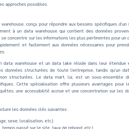
entes approches possibles.
warehouse, conçu pour répondre aux besoins spécifiques d’un 
rairement à un data warehouse qui contient des données prove
 se concentre sur les informations les plus pertinentes pour un o
rapidement et facilement aux données nécessaires pour prend
es.
 un data warehouse et un data lake réside dans leur étendue 
es données structurées de toute l’entreprise, tandis qu’un da
non structurées. Le data mart, lui, est un sous-ensemble d
iques. Cette spécialisation offre plusieurs avantages pour 
êtes, une accessibilité accrue et une concentration sur les 
nclure les données clés suivantes :
, sexe, localisation, etc.)
emps passé sur le site, taux de rebond, etc.)