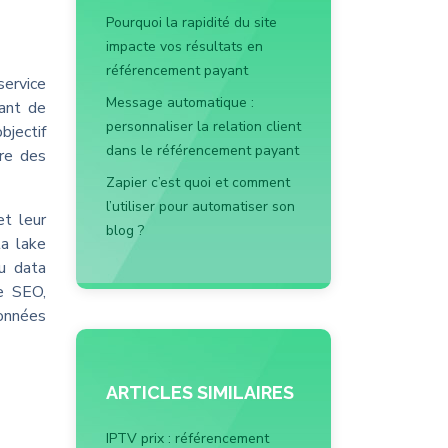
Pourquoi la rapidité du site
impacte vos résultats en
référencement payant
service
Message automatique :
nant de
personnaliser la relation client
bjectif
dans le référencement payant
re des
Zapier c’est quoi et comment
l’utiliser pour automatiser son
et leur
blog ?
ta lake
u data
le SEO,
données
ARTICLES SIMILAIRES
IPTV prix : référencement