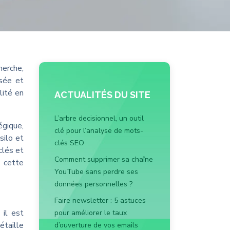
herche,
isée et
lité en
ACTUALITÉS DU SITE
L’arbre decisionnel, un outil
égique,
clé pour l’analyse de mots-
silo et
clés SEO
clés et
Comment supprimer sa chaîne
e cette
YouTube sans perdre ses
données personnelles ?
Faire newsletter : 5 astuces
 il est
pour améliorer le taux
étaille
d’ouverture de vos emails