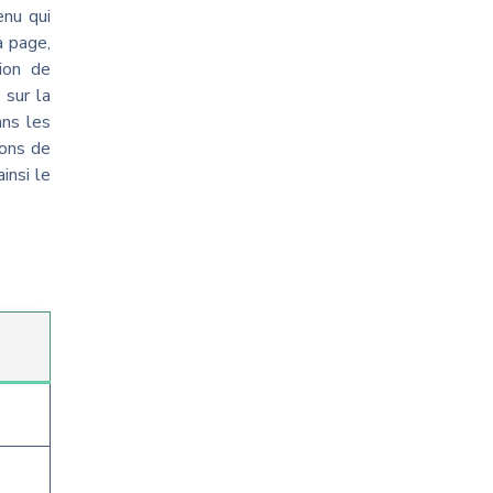
enu qui
a page,
ion de
 sur la
ans les
ions de
insi le