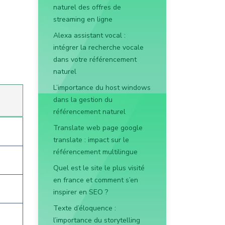
naturel des offres de
streaming en ligne
Alexa assistant vocal :
intégrer la recherche vocale
dans votre référencement
naturel
L’importance du host windows
dans la gestion du
référencement naturel
Translate web page google
translate : impact sur le
référencement multilingue
Quel est le site le plus visité
en france et comment s’en
inspirer en SEO ?
Texte d’éloquence :
l’importance du storytelling