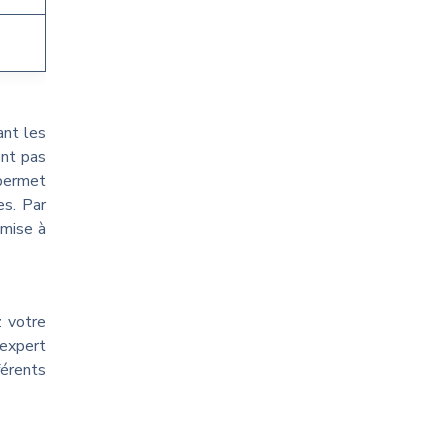
ant les
ent pas
permet
es. Par
 mise à
z votre
 expert
férents