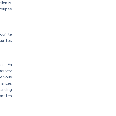
ients.
groupes
our le
sur les
ce. En
pouvez
ie vous
chances
landing
ant les