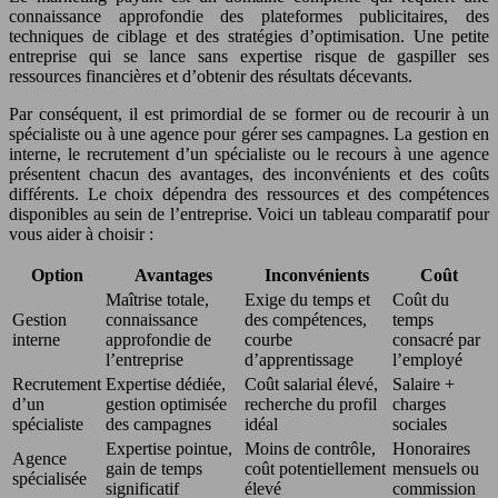
connaissance approfondie des plateformes publicitaires, des
techniques de ciblage et des stratégies d’optimisation. Une petite
entreprise qui se lance sans expertise risque de gaspiller ses
ressources financières et d’obtenir des résultats décevants.
Par conséquent, il est primordial de se former ou de recourir à un
spécialiste ou à une agence pour gérer ses campagnes. La gestion en
interne, le recrutement d’un spécialiste ou le recours à une agence
présentent chacun des avantages, des inconvénients et des coûts
différents. Le choix dépendra des ressources et des compétences
disponibles au sein de l’entreprise. Voici un tableau comparatif pour
vous aider à choisir :
Option
Avantages
Inconvénients
Coût
Maîtrise totale,
Exige du temps et
Coût du
Gestion
connaissance
des compétences,
temps
interne
approfondie de
courbe
consacré par
l’entreprise
d’apprentissage
l’employé
Recrutement
Expertise dédiée,
Coût salarial élevé,
Salaire +
d’un
gestion optimisée
recherche du profil
charges
spécialiste
des campagnes
idéal
sociales
Expertise pointue,
Moins de contrôle,
Honoraires
Agence
gain de temps
coût potentiellement
mensuels ou
spécialisée
significatif
élevé
commission