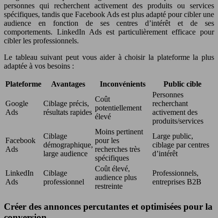
personnes qui recherchent activement des produits ou services
spécifiques, tandis que Facebook Ads est plus adapté pour cibler une
audience en fonction de ses centres d’intérêt et de ses
comportements. LinkedIn Ads est particulièrement efficace pour
cibler les professionnels.
Le tableau suivant peut vous aider à choisir la plateforme la plus
adaptée à vos besoins :
Plateforme
Avantages
Inconvénients
Public cible
Personnes
Coût
Google
Ciblage précis,
recherchant
potentiellement
Ads
résultats rapides
activement des
élevé
produits/services
Moins pertinent
Ciblage
Large public,
Facebook
pour les
démographique,
ciblage par centres
Ads
recherches très
large audience
d’intérêt
spécifiques
Coût élevé,
LinkedIn
Ciblage
Professionnels,
audience plus
Ads
professionnel
entreprises B2B
restreinte
Créer des annonces percutantes et optimisées pour la
conversion