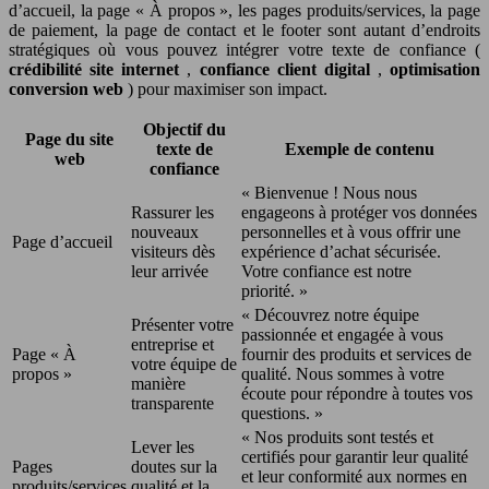
d’accueil, la page « À propos », les pages produits/services, la page
de paiement, la page de contact et le footer sont autant d’endroits
stratégiques où vous pouvez intégrer votre texte de confiance (
crédibilité site internet
,
confiance client digital
,
optimisation
conversion web
) pour maximiser son impact.
Objectif du
Page du site
texte de
Exemple de contenu
web
confiance
« Bienvenue ! Nous nous
Rassurer les
engageons à protéger vos données
nouveaux
personnelles et à vous offrir une
Page d’accueil
visiteurs dès
expérience d’achat sécurisée.
leur arrivée
Votre confiance est notre
priorité. »
« Découvrez notre équipe
Présenter votre
passionnée et engagée à vous
entreprise et
Page « À
fournir des produits et services de
votre équipe de
propos »
qualité. Nous sommes à votre
manière
écoute pour répondre à toutes vos
transparente
questions. »
« Nos produits sont testés et
Lever les
certifiés pour garantir leur qualité
Pages
doutes sur la
et leur conformité aux normes en
produits/services
qualité et la