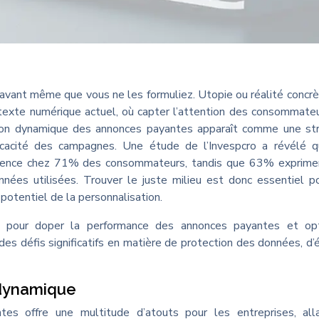
s avant même que vous ne les formuliez. Utopie ou réalité concr
ntexte numérique actuel, où capter l’attention des consommate
ation dynamique des annonces payantes apparaît comme une st
fficacité des campagnes. Une étude de l’Invespcro a révélé 
éférence chez 71% des consommateurs, tandis que 63% exprime
nnées utilisées. Trouver le juste milieu est donc essentiel p
potentiel de la personnalisation.
e pour doper la performance des annonces payantes et opt
 des défis significatifs en matière de protection des données, d’
 dynamique
es offre une multitude d’atouts pour les entreprises, all