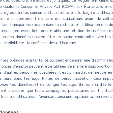
ve des questions éthiques et juridiques. Le Règlement Général
 California Consumer Privacy Act (CCPA) aux États-Unis et d
règles strictes concernant la collecte, le stockage et l’utilisat
nir le consentement explicite des utilisateurs avant de colle
. Une transparence accrue dans la collecte et l’utilisation des d
ateurs, sont essentiels pour établir une relation de confiance et
sation des données doivent être en pleine conformité avec les 
 crédibilité et la confiance des utilisateurs.
s
r les préjugés existants, ce qui peut engendrer une discriminati
nnonces d’emploi peuvent être ciblées de manière disproportion
i d’autres personnes qualifiées. Il est primordial de mettre e
s biais dans les algorithmes de personnalisation. Cela impl
lyser les données et de corriger les algorithmes afin d’évite
vent s’assurer que leurs campagnes publicitaires sont inclus
ous les utilisateurs, favorisant ainsi une représentation diversi
 données