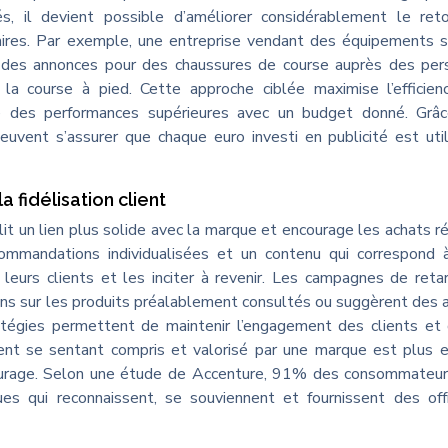
s, il devient possible d’améliorer considérablement le reto
ires. Par exemple, une entreprise vendant des équipements s
nt des annonces pour des chaussures de course auprès des pe
 la course à pied. Cette approche ciblée maximise l’efficie
re des performances supérieures avec un budget donné. Grâc
euvent s’assurer que chaque euro investi en publicité est uti
 fidélisation client
lit un lien plus solide avec la marque et encourage les achats r
ommandations individualisées et un contenu qui correspond 
 leurs clients et les inciter à revenir. Les campagnes de reta
ions sur les produits préalablement consultés ou suggèrent des a
atégies permettent de maintenir l’engagement des clients et
ient se sentant compris et valorisé par une marque est plus e
tourage. Selon une étude de Accenture, 91% des consommateur
es qui reconnaissent, se souviennent et fournissent des of