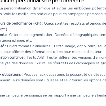
ublicité personnalisée performante
a personnalisation dynamique et éviter les embûches potentiel
és. Voici les meilleures pratiques pour les campagnes personnali
teurs de performance (KPI) :
Quels sont les résultats attendus de
etc.)
ente :
Critères de segmentation : Données démographiques, cen
n géographique, etc.
pté :
Divers formats d’annonces : Texte, image, vidéo, carrousel, e
e pour afficher des informations utiles pour chaque utilisateur.
ation continue :
Tests A/B : Tester différentes versions d’annon
nalyse des données : Suivre les résultats des campagnes et aju
 utilisateurs :
Proposer aux utilisateurs la possibilité de désacti
mment leurs données sont utilisées et leur fournir les options d
d’une campagne personnalisée par rapport à une campagne standar