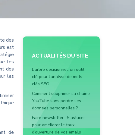
ète des
urs est
ratégie
ACTUALITÉS DU SITE
que les
nt des
L’arbre decisionnel, un outil
our les
clé pour l’analyse de mots-
clés SEO
Comment supprimer sa chaîne
imiser
YouTube sans perdre ses
éthique
données personnelles ?
Faire newsletter : 5 astuces
pour améliorer le taux
ant de
d’ouverture de vos emails