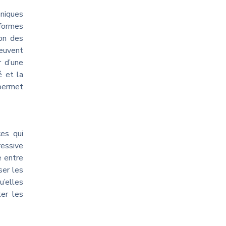
hniques
eformes
ion des
euvent
r d’une
é et la
 permet
ces qui
ressive
e entre
ser les
u’elles
ter les