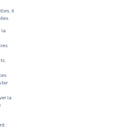
les, il
sées.
 la
tres
tc.
ces
ster
ver la
e
d :