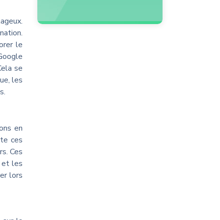
tageux.
nation.
orer le
 Google
Cela se
ue, les
s.
ions en
pte ces
rs. Ces
 et les
er lors