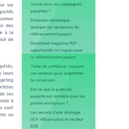
crucial pour vos campagnes
ur sur
payantes ?
portifs
rsonnes
Prédiction dynamique :
nce des
anticiper les tendances du
e à la
référencement payant
lisé de
Download magazine PDF :
opportunités et risques pour
le référencement payant
épétés.
Texte de confiance : rassurer
à leurs
vos visiteurs pour augmenter
rgeting
la conversion
rticles
Est-ce que la publicité
 de les
payante est rentable pour les
nclin à
petites entreprises ?
s sont
Les secrets d’une stratégie
fres ou
SEA efficace pour le secteur
B2B