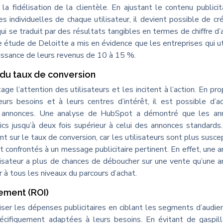
a fidélisation de la clientèle. En ajustant le contenu publicit
s individuelles de chaque utilisateur, il devient possible de cr
i se traduit par des résultats tangibles en termes de chiffre d’a
 étude de Deloitte a mis en évidence que les entreprises qui ut
issance de leurs revenus de 10 à 15 %.
t du taux de conversion
e l’attention des utilisateurs et les incitent à l’action. En pr
rs besoins et à leurs centres d’intérêt, il est possible d’ac
es annonces. Une analyse de HubSpot a démontré que les an
cs jusqu’à deux fois supérieur à celui des annonces standards
sur le taux de conversion, car les utilisateurs sont plus susce
nt confrontés à un message publicitaire pertinent. En effet, une 
ilisateur a plus de chances de déboucher sur une vente qu’une 
r à tous les niveaux du parcours d’achat.
ement (ROI)
ser les dépenses publicitaires en ciblant les segments d’audie
écifiquement adaptées à leurs besoins. En évitant de gaspil