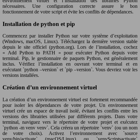
environnement virtuel et l’installation des librairies Python
nécessaires. Une configuration correcte assure le bon
fonctionnement de votre script et évite les conflits de dépendances.
Installation de python et pip
Commencez par installer Python sur votre système d’exploitation
(Windows, macOS, Linux). Téléchargez la dernière version stable
depuis le site officiel (python.org). Lors de l’installation, cochez
« Add Python to PATH » pour exécuter Python depuis votre
terminal. Pip, le gestionnaire de paquets Python, est généralement
inclus. Vérifiez l’installation en ouvrant votre terminal et en
exécutant `python –version` et `pip –version`. Vous devriez voir les
versions installées.
Création d’un environnement virtuel
La création d’un environnement virtuel est fortement recommandée
pour isoler les dépendances de votre projet. Un environnement
virtuel crée un espace de travail isolé, évitant les conflits entre les
versions des librairies utilisées par différents projets. Dans votre
terminal, naviguez vers le répertoire de votre projet et exécutez
`python -m venv venv`. Cela créera un répertoire `venv` (ou un nom
de votre choix). Activez l’environnement avec `source
venv/bin/activate` (macOS/Linux) ou `venvScriptsactivate`