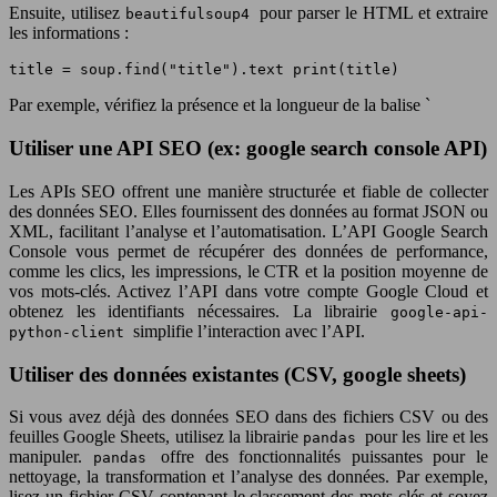
Ensuite, utilisez
pour parser le HTML et extraire
beautifulsoup4
les informations :
title = soup.find("title").text print(title)
Par exemple, vérifiez la présence et la longueur de la balise `
Utiliser une API SEO (ex: google search console API)
Les APIs SEO offrent une manière structurée et fiable de collecter
des données SEO. Elles fournissent des données au format JSON ou
XML, facilitant l’analyse et l’automatisation. L’API Google Search
Console vous permet de récupérer des données de performance,
comme les clics, les impressions, le CTR et la position moyenne de
vos mots-clés. Activez l’API dans votre compte Google Cloud et
obtenez les identifiants nécessaires. La librairie
google-api-
simplifie l’interaction avec l’API.
python-client
Utiliser des données existantes (CSV, google sheets)
Si vous avez déjà des données SEO dans des fichiers CSV ou des
feuilles Google Sheets, utilisez la librairie
pour les lire et les
pandas
manipuler.
offre des fonctionnalités puissantes pour le
pandas
nettoyage, la transformation et l’analyse des données. Par exemple,
lisez un fichier CSV contenant le classement des mots-clés et soyez